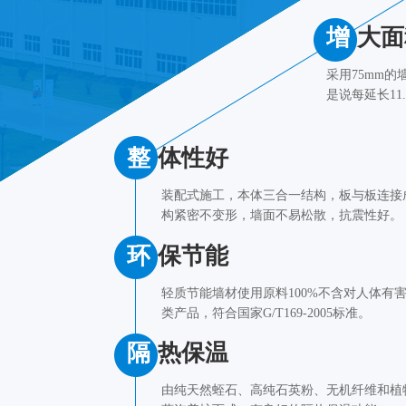
增
大面
采用75mm的
是说每延长11
整
体性好
装配式施工，本体三合一结构，板与板连接
构紧密不变形，墙面不易松散，抗震性好。
环
保节能
轻质节能墙材使用原料100%不含对人体有
类产品，符合国家G/T169-2005标准。
隔
热保温
由纯天然蛭石、高纯石英粉、无机纤维和植