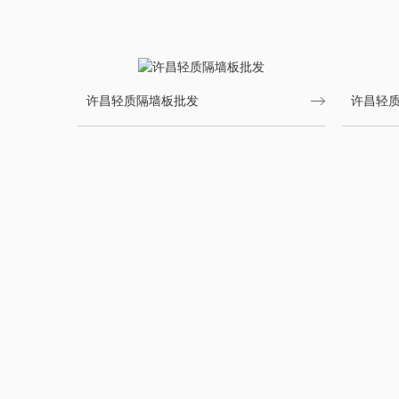
许昌轻质隔墙板批发
许昌轻