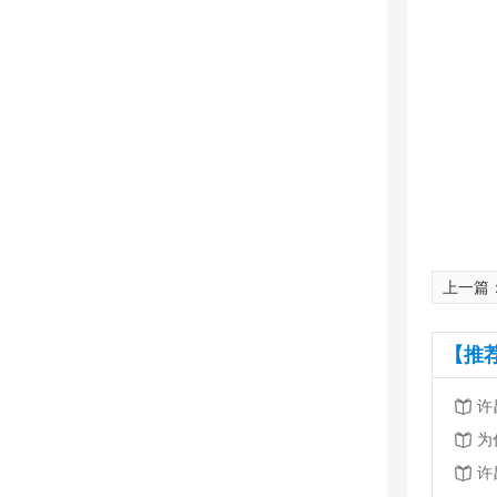
上一篇
【推
许
为
许