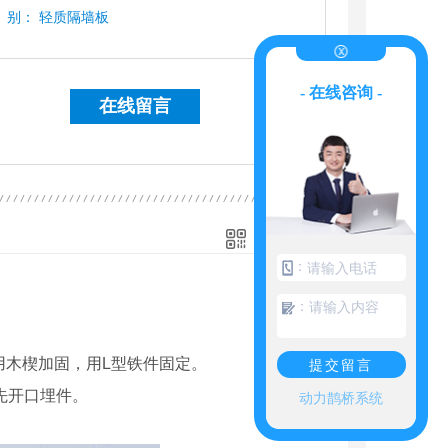
别：
轻质隔墙板
- 在线咨询 -
在线留言
手机扫一扫
：
：
用木楔加固，用L型铁件固定。
提交留言
先开口埋件。
动力鹊桥系统