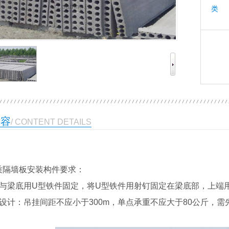
Loading...
类 
内容
/ CONTENT DETAILS
质隔墙板安装构件要求：
端与梁底用U型铁件固定，将U型铁件用射钉固定在梁底部，上端
挂设计：吊挂间距不应小于300m，单点承重不应大于80公斤，需