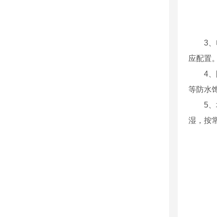
3
应配置
4
等防水
5
湿，按