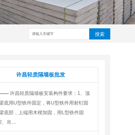
搜索
许昌轻质隔墙板批发
——
许昌轻质隔墙板安装构件要求：1、顶
梁底用U型铁件固定，将U型铁件用射钉固
梁底部，上端用木楔加固，用L型铁件固
2、吊…