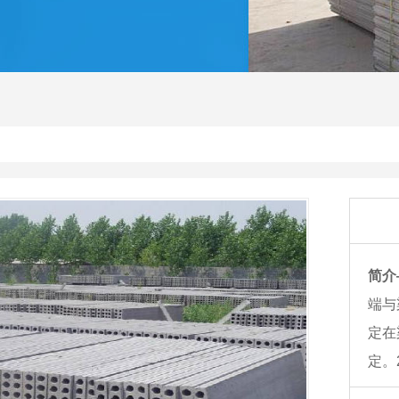
简介
端与
定在
定。