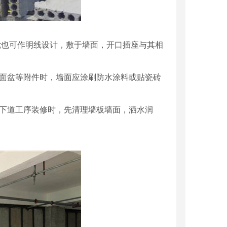
;也可作明线设计，敷于墙面，开口插座与其相
、面盆等附件时，墙面应涂刷防水涂料或贴瓷砖
行下道工序装修时，先清理墙板墙面，洒水润