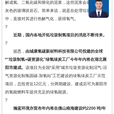
解成氢、二氧化碳和熔化的泥浆，这些泥浆会凝固成蓝色/
灰色的玻璃状岩石。简单来说，就是在处理垃圾的过程
中，直接对其进行热解气化，获得氢气。
?
近期，国内各地开拓垃圾制氢项目的消息不断传来。
?
据悉，
由城康氢碳新材料科技有限公司投建的
全球
*“垃圾制氢+碳资源化”绿氢绿炭工厂今年年内将在湖北襄
阳市建成。
该项目为全国*采用“城市垃圾资源化制沼气-沼
气资源化制氢固碳-加氢站”工艺建设的绿氢绿炭工厂示范
项目，总投资近12亿元，分两期建设。建成后可为襄阳市
的氢能燃料车提供充足的绿氢能源。
?
瀚蓝环境亦宣布年内将在佛山南海建设约2200 吨/年