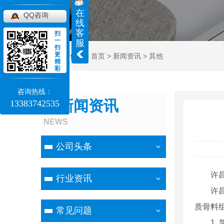
在
QQ咨询
线
客
扫
一
服
扫
更
当前位置：
首页
>
新闻资讯
>
其他
精
彩
咨询热线：
新闻资讯
13383742535
NEWS
公司头条
许
行业资讯
许
质骨料组
常见问题
1