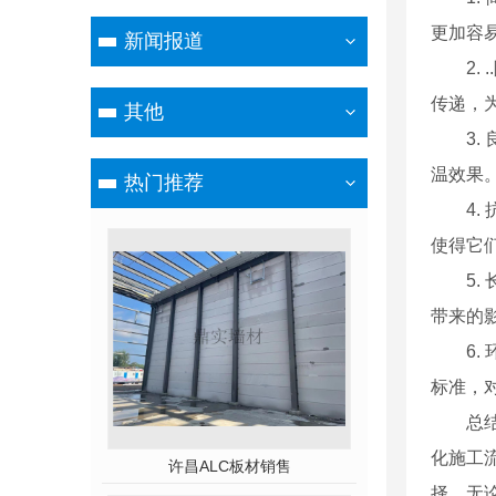
更加容
新闻报道
2
传递，
其他
3
温效果
热门推荐
4
使得它
5
带来的
6
标准，
总
化施工
许昌ALC板材销售
择。无