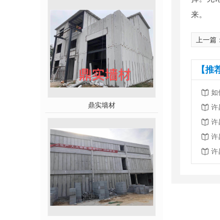
来。
上一篇
【推
如
鼎实墙材
许
许
许
许