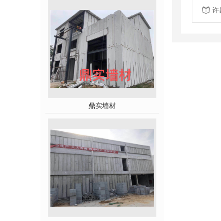
许
鼎实墙材