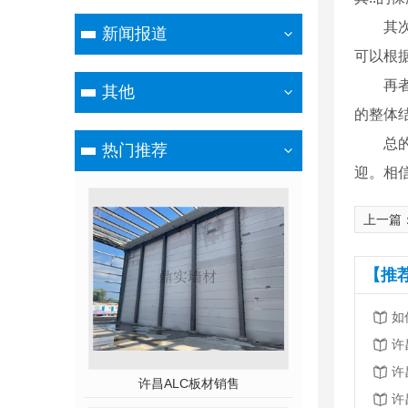
其
新闻报道
可以根
再
其他
的整体
总
热门推荐
迎。相
上一篇
【推
如
许
许
许昌ALC板材销售
许