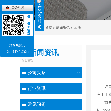
在
QQ咨询
线
客
扫
一
服
扫
更
当前位置：
首页
>
新闻资讯
>
其他
精
彩
咨询热线：
新闻资讯
13383742535
NEWS
公司头条
许
行业资讯
应用于
首
常见问题
其..