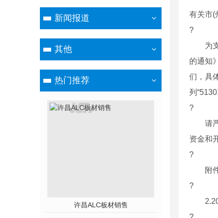
有关市(
新闻报道
?
为支持
其他
的通知》
们，具体
热门推荐
列“51
?
请严格
资金和
?
附件：
?
2.2
许昌ALC板材销售
?