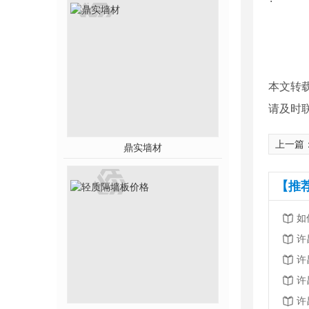
本文转
请及时
上一篇
鼎实墙材
【推
如
许
许
许
许