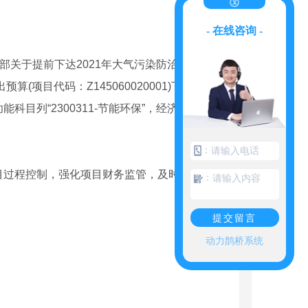
- 在线咨询 -
关于提前下达2021年大气污染防治资金预算
算(项目代码：Z145060020001)下达给你
目列“2300311-节能环保”，经济科目
：
过程控制，强化项目财务监管，及时拨付项目
：
提交留言
动力鹊桥系统