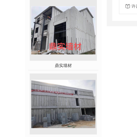
许
鼎实墙材