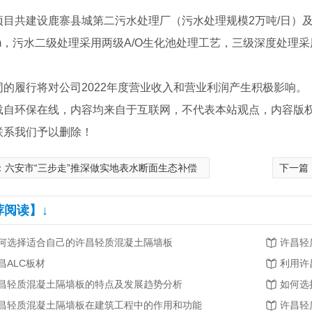
共建设鹿寨县城第二污水处理厂（污水处理规模2万吨/日）及
4km，污水二级处理采用两级A/O生化池处理工艺，三级深度处理
履行将对公司2022年度营业收入和营业利润产生积极影响。
载自环保在线，内容均来自于互联网，不代表本站观点，内容版
联系我们予以删除！
：
六安市“三步走”推深做实地表水断面生态补偿
下一篇
荐阅读】↓
何选择适合自己的许昌轻质混凝土隔墙板
许昌轻
昌ALC板材
昌轻质混凝土隔墙板的特点及发展趋势分析
如何选
昌轻质混凝土隔墙板在建筑工程中的作用和功能
许昌轻