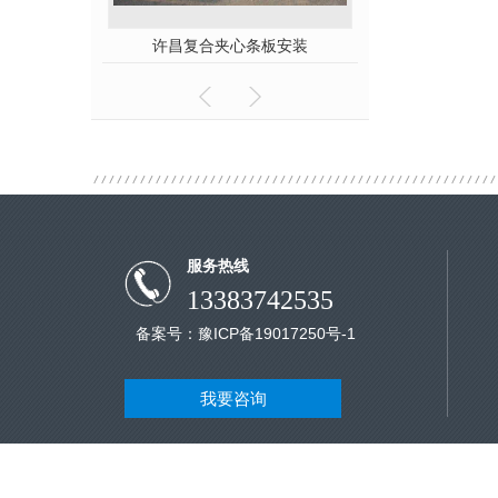
许昌复合夹心条板安装
服务热线
13383742535
备案号：
豫ICP备19017250号-1
我要咨询