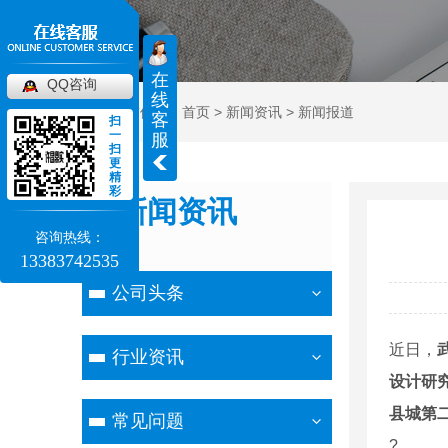
在
QQ咨询
线
当前位置：
首页
>
新闻资讯
>
新闻报道
客
扫
一
服
扫
更
精
彩
新闻资讯
咨询热线：
NEWS
13383742535
公司头条
近日，
行业资讯
设计研
县城第二
常见问题
?