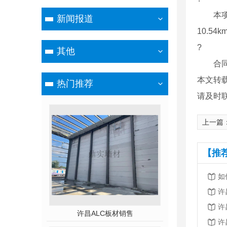
本项目
新闻报道
10.5
?
其他
合同的
本文转
热门推荐
请及时
上一篇
【推
如
许
许
许昌ALC板材销售
许