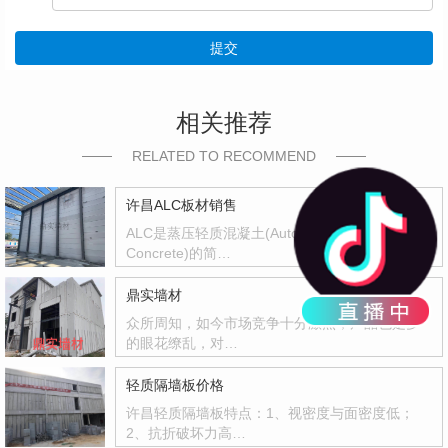
提交
相关推荐
RELATED TO RECOMMEND
许昌ALC板材销售
ALC是蒸压轻质混凝土(Autoclaved Lightweight
Concrete)的简…
鼎实墙材
众所周知，如今市场竞争十分激烈，产品也是多
的眼花缭乱，对…
轻质隔墙板价格
许昌轻质隔墙板特点：1、视密度与面密度低；
2、抗折破坏力高…