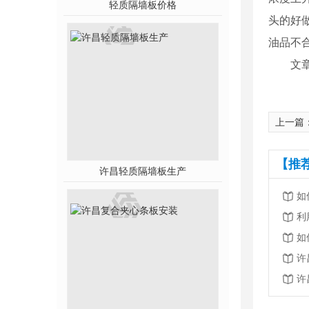
轻质隔墙板价格
头的好
油品不合格
文
上一篇
【推
许昌轻质隔墙板生产
如
如
许