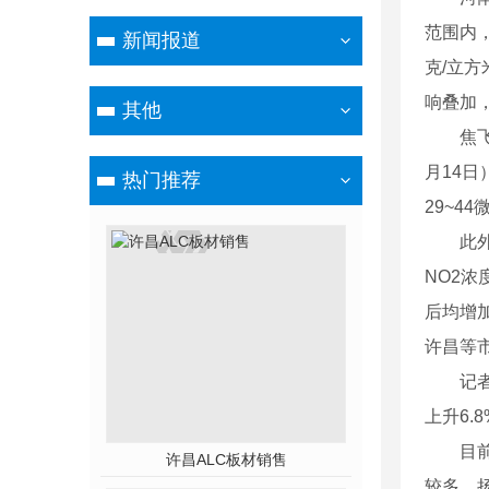
范围内，
新闻报道
克/立
响叠加
其他
焦
月14
热门推荐
29~4
此
NO2浓
后均增
许昌等市
记
上升6.
目
许昌ALC板材销售
较多，