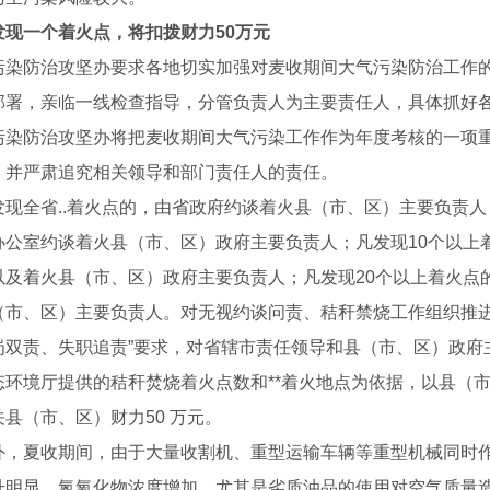
发现一个着火点，将扣拨财力
50
万元
污染防治攻坚办要求各地切实加强对麦收期间大气污染防治工作的
部署，亲临一线检查指导，分管负责人为主要责任人，具体抓好
污染防治攻坚办将把麦收期间大气污染工作作为年度考核的一项
，并严肃追究相关领导和部门责任人的责任。
发现全省..着火点的，由省政府约谈着火县（市、区）主要负责
办公室约谈着火县（市、区）政府主要负责人；凡发现10个以上
以及着火县（市、区）政府主要负责人；凡发现20个以上着火点
（市、区）主要负责人。对无视约谈问责、秸秆禁烧工作组织推进
岗双责、失职追责”要求，对省辖市责任领导和县（市、区）政府
态环境厅提供的秸秆焚烧着火点数和**着火地点为依据，以县（
县（市、区）财力50 万元。
外，夏收期间，由于大量收割机、重型运输车辆等重型机械同时作
升明显，氮氧化物浓度增加，尤其是劣质油品的使用对空气质量