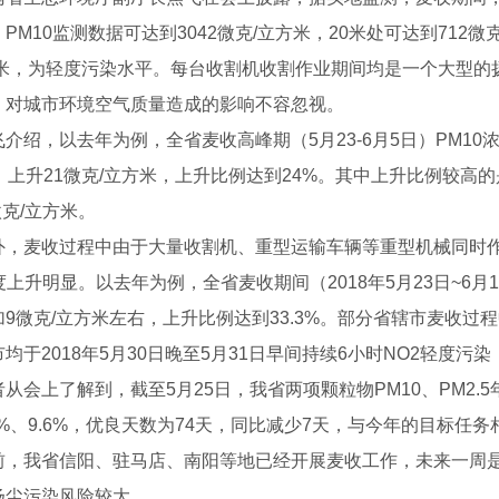
PM10监测数据可达到3042微克/立方米，20米处可达到712微
方米，为轻度污染水平。每台收割机收割作业期间均是一个大型的
，对城市环境空气质量造成的影响不容忽视。
飞介绍，以去年为例，全省麦收高峰期（5月23-6月5日）PM10浓
日）上升21微克/立方米，上升比例达到24%。其中上升比例较
4微克/立方米。
外，麦收过程中由于大量收割机、重型运输车辆等重型机械同时
度上升明显。以去年为例，全省麦收期间（2018年5月23日~6月
加9微克/立方米左右，上升比例达到33.3%。部分省辖市麦收过
均于2018年5月30日晚至5月31日早间持续6小时NO2轻度污染
者从会上了解到，截至5月25日，我省两项颗粒物PM10、PM2.5
8%、9.6%，优良天数为74天，同比减少7天，与今年的目标任
前，我省信阳、驻马店、南阳等地已经开展麦收工作，未来一周
扬尘污染风险较大。