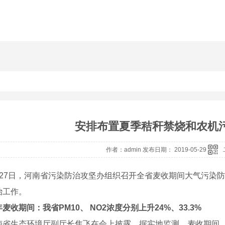
安排布置夏季秸秆禁烧和农机
作者：admin 发布日期： 2019-05-29
月27日，河南省污染防治攻坚办组织召开全省麦收期间大气污染
治工作。
年麦收期间：我省
PM10
、
NO2
浓度分别上升
24%
、
33.3%
南省生态环境厅副厅长焦飞在会上披露，据实地监测，麦收期间