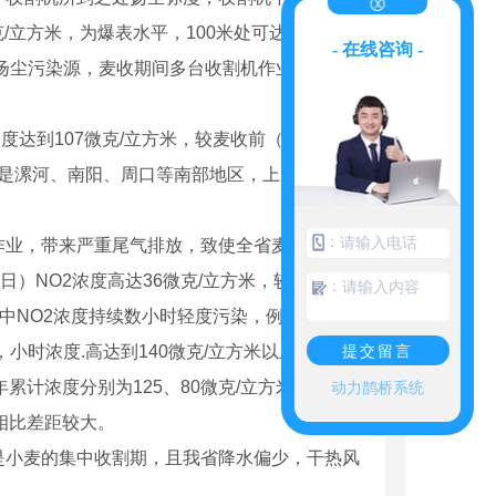
克/立方米，为爆表水平，100米处可达到192微
- 在线咨询 -
扬尘污染源，麦收期间多台收割机作业相互影
度达到107微克/立方米，较麦收前（5月2日~5
高的是漯河、南阳、周口等南部地区，上升了
：
作业，带来严重尾气排放，致使全省麦收期间
1日）NO2浓度高达36微克/立方米，较麦收前
：
程中NO2浓度持续数小时轻度污染，例如新乡、
提交留言
，小时浓度.高达到140微克/立方米以上。
年累计浓度分别为125、80微克/立方米，同比
动力鹊桥系统
务相比差距较大。
是小麦的集中收割期，且我省降水偏少，干热风