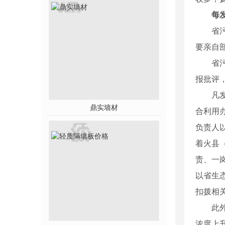
每
省
要亲自
省
报批评
凡
鼎实墙材
合利用
负责人
着火县
责、一
以省生
扣拨相关
此
浓度上