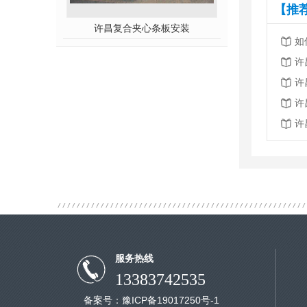
【推
许昌复合夹心条板安装
如
许
许
许
许
服务热线
13383742535
备案号：
豫ICP备19017250号-1