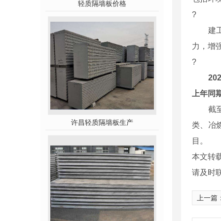
轻质隔墙板价格
?
建工修
力，增
?
2
上年同期
截至2
许昌轻质隔墙板生产
类、冶
目。
本文转
请及时
上一篇