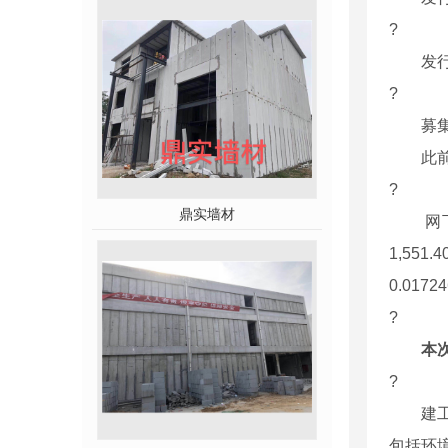
?
发行后
?
募集
此前，
?
鼎实墙材
网下*
1,5
0.0172
?
本
?
建工修
包括环