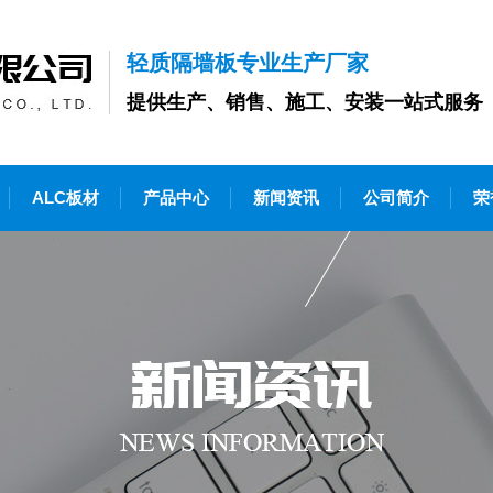
轻质隔墙板专业生产厂家
提供生产、销售、施工、安装一站式服务
ALC板材
产品中心
新闻资讯
公司简介
荣