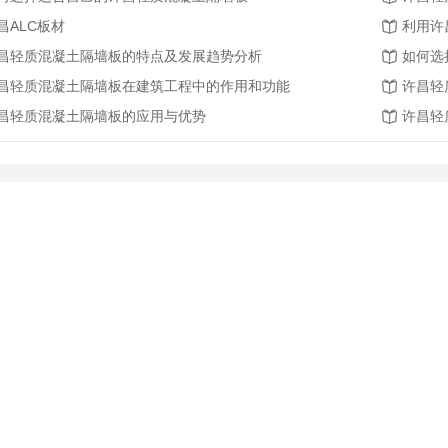
昌ALC板材
昌轻质混凝土隔墙板的特点及发展趋势分析
如何选
昌轻质混凝土隔墙板在建筑工程中的作用和功能
许昌轻
昌轻质混凝土隔墙板的应用与优势