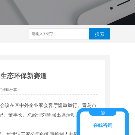
搜索
局生态环保新赛道
二维码分享
会议在区中外企业家会客厅隆重举行。青岛市
记、董事长、总经理刘鲁强出席活动。
- 在线咨询 -
、华世洁三家公司的实际控制人共同签署了