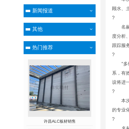
顾水、
新闻报道
?
名赫环
其他
度分析
跟踪服
热门推荐
?
“多维
系，有
设将进一
?
本次项
的专业
?
许昌ALC板材销售
名赫环