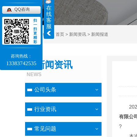
在
QQ咨询
线
客
扫
一
服
扫
更
当前位置：
首页
>
新闻资讯
>
新闻报道
精
彩
咨询热线：
新闻资讯
13383742535
NEWS
公司头条
202
行业资讯
有限公
?
常见问题
本次项