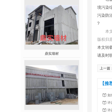
境污染
污染防
?
本
版权归
本文转
鼎实墙材
请及时
上一篇
【推
如
许
许