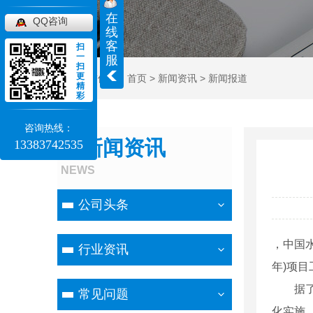
在
QQ咨询
线
客
扫
一
服
扫
更
当前位置：
首页
>
新闻资讯
>
新闻报道
精
彩
咨询热线：
新闻资讯
13383742535
NEWS
公司头条
，中国
行业资讯
年)项
据了解
常见问题
化实施