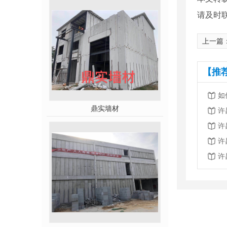
请及时
上一篇
【推
如
鼎实墙材
许
许
许
许