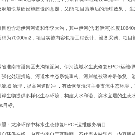
政府加快基础设施建设的意愿，又能 项目落地后的治理效果， 
包含老伊河河道和华李大沟，其中伊河(含老伊河)长度10640
面积为70000m2，项目实施内容包括工程设计、设备采购、项
淮南市潘集区夹沟镇泥河、伊河流域水生态修复EPC+运维(两
、强化处理措施、河道水生态系统重构、河岸植被缓冲带修复、
现流域 治理，提高河道防冲 ，有效恢复淮河主要支流生态环境
两岸生物提供多样化生存环境，构建人水和谐、滨水宜居的生态水
体目标。
：龙净环保中标水生态修复EPC+运维服务项目
载自环保在线，内容均来自于互联网，不代表本站观点，内容版