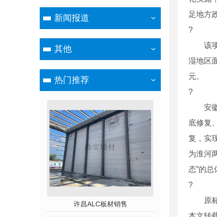
足地方
新闻报道
?
该项目
其他
湿地区
元。
热门推荐
?
安徽省
底修复
复，实
为淮河
态”的总
?
原标题
许昌ALC板材销售
本文转