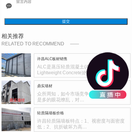
提交
相关推荐
RELATED TO RECOMMEND
许昌ALC板材销售
ALC是蒸压轻质混凝土(Autoclaved
Lightweight Concrete)的简…
鼎实墙材
众所周知，如今市场竞争十分激烈，产品也
是多的眼花缭乱，对…
轻质隔墙板价格
许昌轻质隔墙板特点：1、视密度与面密度
低；2、抗折破坏力高…